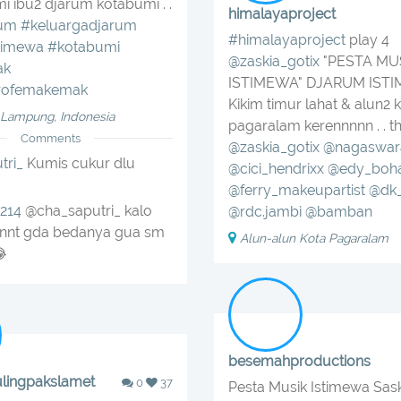
mi ibu2 djarum kotabumi . .
himalayaproject
rum
#keluargadjarum
#himalayaproject
play 4
timewa
#kotabumi
@zaskia_gotix
"PESTA MU
ak
ISTIMEWA" DJARUM IST
rofemakemak
Kikim timur lahat & alun2 
 Lampung, Indonesia
pagaralam kerennnnn . . t
Comments
@zaskia_gotix
@nagaswarao
tri_
Kumis cukur dlu
@cici_hendrixx
@edy_boh
@ferry_makeupartist
@dk
214
@cha_saputri_ kalo
@rdc.jambi
@bamban
 nnt gda bedanya gua sm
Alun-alun Kota Pagaralam
😂
besemahproductions
lingpakslamet
0
37
Pesta Musik Istimewa Sask