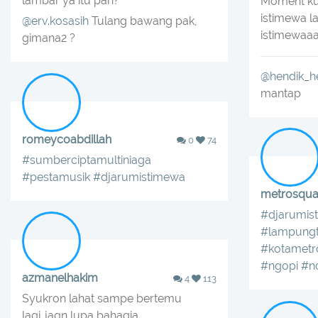
lambar ya itu pan?
Moment ku
istimewa l
@erv.kosasih
Tulang bawang pak,
istimewaa
gimana2 ?
@hendik_h
mantap
romeycoabdillah
0
74
#sumberciptamultiniaga
#pestamusik
#djarumistimewa
metrosqua
#djarumis
#lampungt
#kotametr
#ngopi
#n
azmanelhakim
4
113
Syukron lahat sampe bertemu
lagi..jagn lupa bahagia