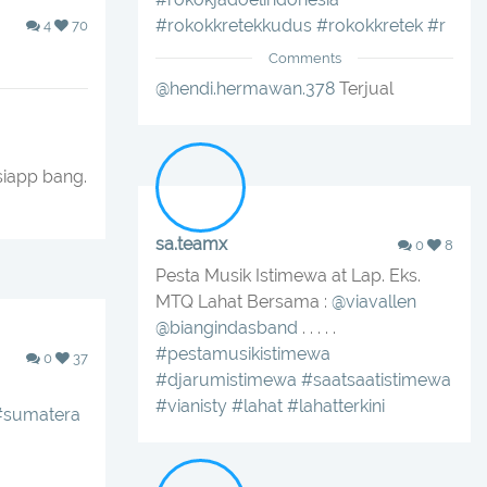
#rokokkretekkudus
#rokokkretek
#r
4
70
Comments
@hendi.hermawan.378
Terjual
siapp bang.
sa.teamx
0
8
Pesta Musik Istimewa at Lap. Eks.
MTQ Lahat Bersama :
@viavallen
@biangindasband
. . . . .
#pestamusikistimewa
0
37
#djarumistimewa
#saatsaatistimewa
#vianisty
#lahat
#lahatterkini
#sumatera