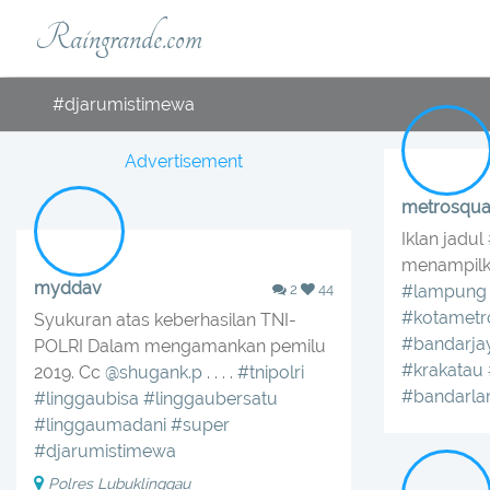
Raingrande.com
#djarumistimewa
Advertisement
metrosqua
Iklan jadul
menampilk
myddav
2
44
#lampung
#kotamet
Syukuran atas keberhasilan TNI-
#bandarja
POLRI Dalam mengamankan pemilu
#krakatau
2019. Cc
@shugank.p
. . . .
#tnipolri
#bandarl
#linggaubisa
#linggaubersatu
#linggaumadani
#super
#djarumistimewa
Polres Lubuklinggau