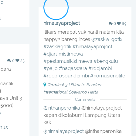
dc
. .
a
himalayaproject
6
89
Itikers merapat yuk nanti malam kita
happy2 bareng inces
@zaskia_gotix
. .
#zaskiagotik
#himalayaproject
#djarumistimewa
0
23
#pestamusikistimewa
#bengkulu
#paijo
#nagaswara
#rdcjambi
udara
#rdcprosoundjambi
#nomusicnolife
cantik
Terminal 3 Ultimate Bandara
i
International Soekarno Hatta
aya Unit 3
Comments
15000)
@inthanperonika
@himalayaproject
9
kapan dikotabumi Lampung Utara
kak
mus
@himalayaproject
@inthanperonika