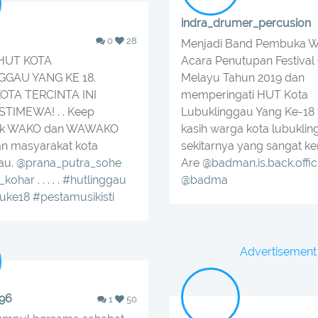
indra_drumer_percusion
0
28
Menjadi Band Pembuka W
 HUT KOTA
Acara Penutupan Festiva
GAU YANG KE 18.
Melayu Tahun 2019 dan
OTA TERCINTA INI
memperingati HUT Kota
STIMEWA! . . Keep
Lubuklinggau Yang Ke-18 
ak WAKO dan WAWAKO
kasih warga kota lubukli
n masyarakat kota
sekitarnya yang sangat ker
au.
@prana_putra_sohe
Are
@badman.is.back.offic
_kohar
. . . . .
#hutlinggau
@badma
auke18
#pestamusikisti
Advertisement
i96
1
50