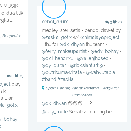
A MUSIK
i dua titik
ngkulu
echot_drum
3
70
medley isteri setia - cendol dawet by
, Bengkulu:
@zaskia_gotix
w/
@himalayaproject
.. thx for
@dk_dhyan
thx team •
@ferry_makeupartist
•
@edy_bohay
•
@cici_hendrixx
•
@vallenjhosep
•
@gy_guitar
•
@rickisianturi19
•
@putrisumawinata
•
@wahyutabla
0
79
#band
#zaskia
oject
play
Sport Center, Pantai Panjang, Bengkulu:
sik
Comments
a luar
@dk_dhyan
😘😘😘🙏🏻
ia_gotix
@boy_mute
Sehat selalu bng bro
y_bohay
x