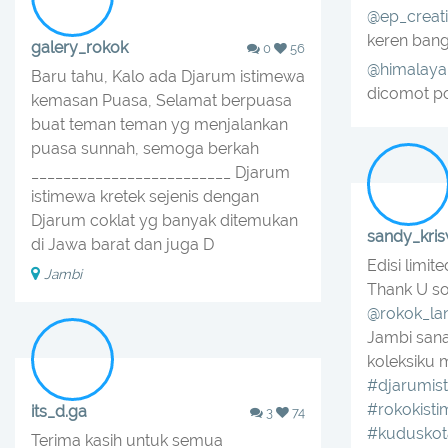
@ep_creati
keren bang
galery_rokok
0
56
@himalaya
Baru tahu, Kalo ada Djarum istimewa
dicomot p
kemasan Puasa, Selamat berpuasa
buat teman teman yg menjalankan
puasa sunnah, semoga berkah
_________________________ Djarum
istimewa kretek sejenis dengan
Djarum coklat yg banyak ditemukan
sandy_kris
di Jawa barat dan juga D
Edisi limit
Jambi
Thank U s
@rokok_la
Jambi san
koleksiku 
#djarumis
#rokokist
its_d.ga
3
74
#kuduskot
Terima kasih untuk semua