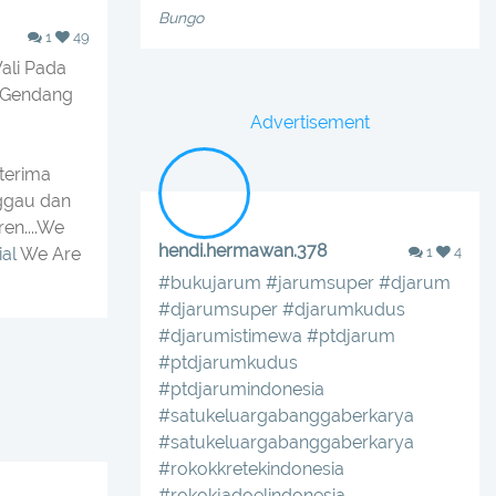
Bungo
1
49
ali Pada
l Gendang
Advertisement
terima
nggau dan
en....We
hendi.hermawan.378
ial
We Are
1
4
#bukujarum
#jarumsuper
#djarum
#djarumsuper
#djarumkudus
#djarumistimewa
#ptdjarum
#ptdjarumkudus
#ptdjarumindonesia
#satukeluargabanggaberkarya
#satukeluargabanggaberkarya
#rokokkretekindonesia
#rokokjadoelindonesia