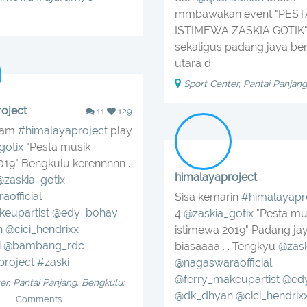
mmbawakan event "PEST
ISTIMEWA ZASKIA GOTIK" d
sekaligus padang jaya be
utara d
Sport Center, Pantai Panjang
oject
11
129
lam
#himalayaproject
play
gotix
"Pesta musik
019" Bengkulu kerennnnn .
himalayaproject
@zaskia_gotix
official
Sisa kemarin
#himalayapr
eupartist
@edy_bohay
4
@zaskia_gotix
"Pesta mu
n
@cici_hendrixx
istimewa 2019" Padang jay
i
@bambang_rdc
. .
biasaaaa . . Tengkyu
@zask
project
#zaski
@nagaswaraofficial
@ferry_makeupartist
@ed
er, Pantai Panjang, Bengkulu:
@dk_dhyan
@cici_hendrix
Comments