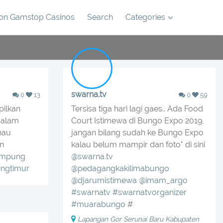
on Gamstop Casinos
Search
Categories
swarna.tv
0
13
0
59
ilkan
Tersisa tiga hari lagi gaes.. Ada Food
alam
Court Istimewa di Bungo Expo 2019,
nau
jangan bilang sudah ke Bungo Expo
n
kalau belum mampir dan foto" di sini
ampung
@swarna.tv
ngtimur
@pedagangkakilimabungo
@djarumistimewa
@imam_argo
#swarnatv
#swarnatvorganizer
#muarabungo
#
Lapangan Gor Serunai Baru Kabupaten