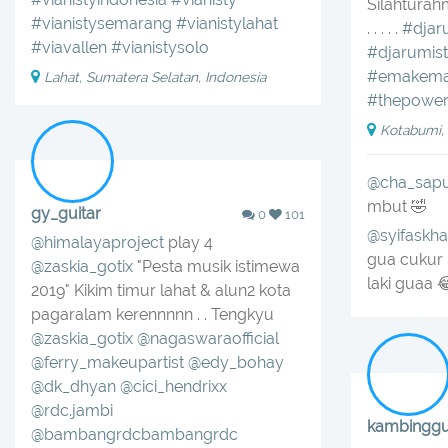
Silahturah
#vianistysemarang
#vianistylahat
. . . . .
#dja
#viavallen
#vianistysolo
#djarumis
#emakem
Lahat, Sumatera Selatan, Indonesia
#thepowe
Kotabumi,
@cha_sapu
mbut 🤣
gy_guitar
0
101
@syifaskha
@himalayaproject
play 4
gua cukur
@zaskia_gotix
"Pesta musik istimewa
laki guaa 
2019" Kikim timur lahat & alun2 kota
pagaralam kerennnnn . . Tengkyu
@zaskia_gotix
@nagaswaraofficial
@ferry_makeupartist
@edy_bohay
@dk_dhyan
@cici_hendrixx
@rdc.jambi
kambinggu
@bambangrdcbambangrdc