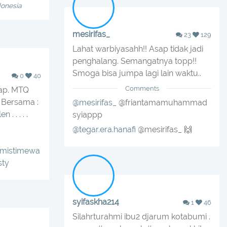
donesia
mesirifas_
23
129
Lahat warbiyasahh!! Asap tidak jadi
penghalang. Semangatnya topp!!
Smoga bisa jumpa lagi lain waktu..
0
40
Comments
Lap. MTQ
 Bersama :
@mesirifas_
@friantamamuhammad
len
. . . . .
syiappp
@tegar.era.hanafi
@mesirifas_ 🙌
umistimewa
sty
syifaskha214
1
46
Silahrturahmi ibu2 djarum kotabumi .