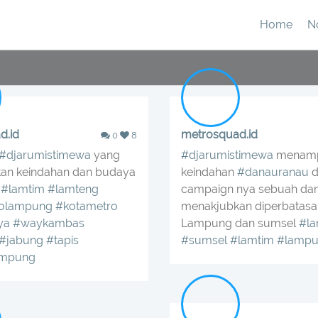
Home
N
d.id
metrosquad.id
0
8
#djarumistimewa
yang
#djarumistimewa
menamp
an keindahan dan budaya
keindahan
#danauranau
d
#lamtim
#lamteng
campaign nya sebuah da
rolampung
#kotametro
menakjubkan diperbatasa
ya
#waykambas
Lampung dan sumsel
#l
#jabung
#tapis
#sumsel
#lamtim
#lampu
ampung