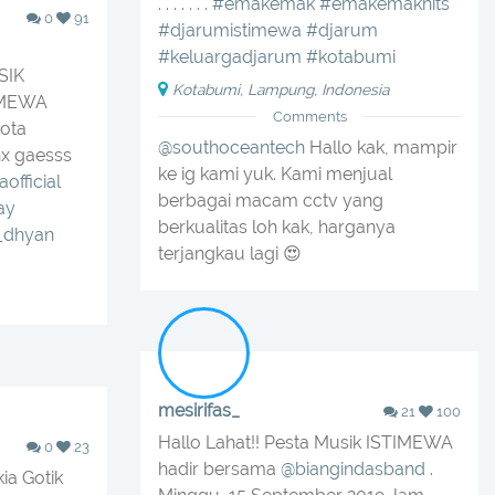
. . . . . . .
#emakemak
#emakemakhits
0
91
#djarumistimewa
#djarum
#keluargadjarum
#kotabumi
SIK
Kotabumi, Lampung, Indonesia
IMEWA
Comments
kota
@southoceantech
Hallo kak, mampir
hx gaesss
ke ig kami yuk. Kami menjual
fficial
berbagai macam cctv yang
ay
berkualitas loh kak, harganya
_dhyan
terjangkau lagi 😍
mesirifas_
21
100
Hallo Lahat!! Pesta Musik ISTIMEWA
0
23
hadir bersama
@biangindasband
.
ia Gotik