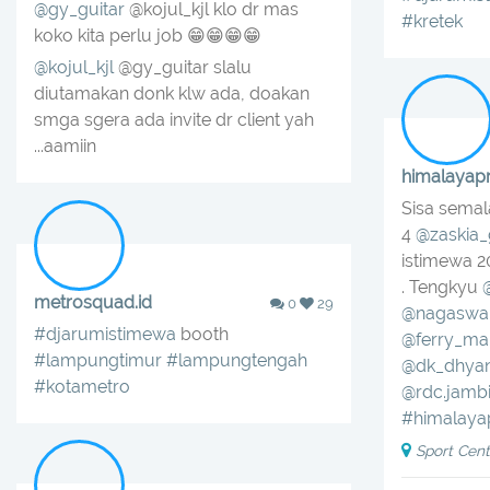
@gy_guitar
@kojul_kjl klo dr mas
#kretek
koko kita perlu job 😁😁😁😁
@kojul_kjl
@gy_guitar slalu
diutamakan donk klw ada, doakan
smga sgera ada invite dr client yah
...aamiin
himalayapr
Sisa sema
4
@zaskia_
istimewa 2
. Tengkyu
metrosquad.id
0
29
@nagaswara
#djarumistimewa
booth
@ferry_mak
#lampungtimur
#lampungtengah
@dk_dhya
#kotametro
@rdc.jamb
#himalaya
Sport Cent