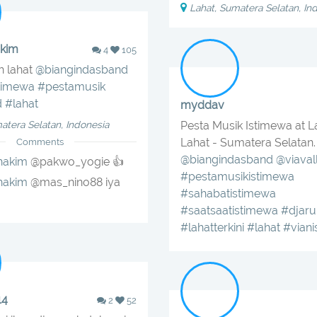
Lahat, Sumatera Selatan, In
kim
4
105
h lahat
@biangindasband
timewa
#pestamusik
d
#lahat
myddav
atera Selatan, Indonesia
Pesta Musik Istimewa at 
Lahat - Sumatera Selatan.
Comments
@biangindasband
@viaval
hakim
@pakwo_yogie 👍
#pestamusikistimewa
hakim
@mas_nino88 iya
#sahabatistimewa
#saatsaatistimewa
#djar
#lahatterkini
#lahat
#viani
14
2
52