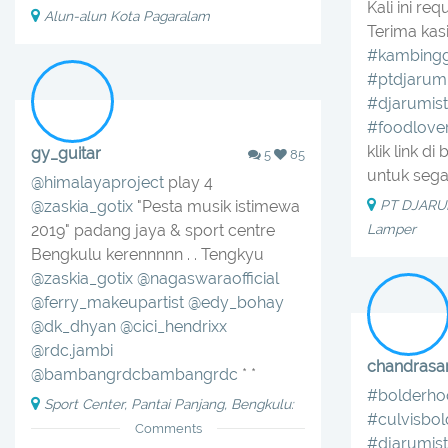
Kali ini re
Alun-alun Kota Pagaralam
Terima kasi
#kambingg
#ptdjarum
#djarumis
#foodlove
klik link di
gy_guitar
5
85
untuk sega
@himalayaproject
play 4
@zaskia_gotix
"Pesta musik istimewa
PT DJARU
2019" padang jaya & sport centre
Lamper
Bengkulu kerennnnn . . Tengkyu
@zaskia_gotix
@nagaswaraofficial
@ferry_makeupartist
@edy_bohay
@dk_dhyan
@cici_hendrixx
@rdc.jambi
chandrasa
@bambangrdcbambangrdc
* *
#bolderho
Sport Center, Pantai Panjang, Bengkulu:
#culvisbo
Comments
#djarumis