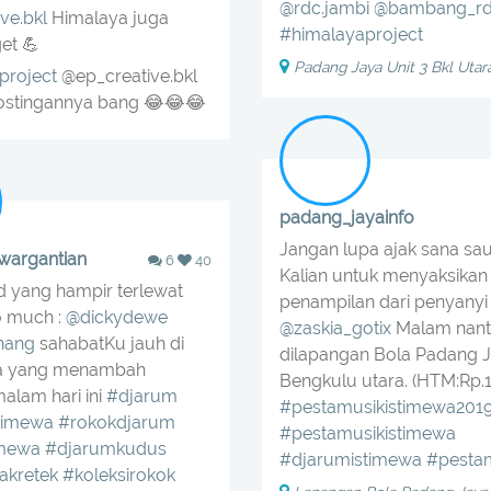
@rdc.jambi
@bambang_r
ve.bkl
Himalaya juga
#himalayaproject
et 💪
Padang Jaya Unit 3 Bkl Utar
project
@ep_creative.bkl
ostingannya bang 😂😂😂
padang_jayainfo
Jangan lupa ajak sana sa
wargantian
6
40
Kalian untuk menyaksikan
ed yang hampir terlewat
penampilan dari penyanyi 
o much :
@dickydewe
@zaskia_gotix
Malam nant
nang
sahabatKu jauh di
dilapangan Bola Padang J
a yang menambah
Bengkulu utara. (HTM:Rp.
malam hari ini
#djarum
#pestamusikistimewa201
timewa
#rokokdjarum
#pestamusikistimewa
imewa
#djarumkudus
#djarumistimewa
#pesta
akretek
#koleksirokok