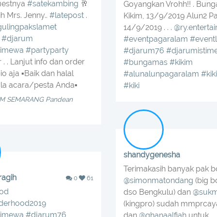
questnya
#satekambing
🥂
Goyangkan Vrohh!! . Bun
h Mrs. Jenny..
#latepost
.
Kikim, 13/9/2019 Alun2 P
ulingpakslamet
14/9/2019 . . .
@ry.entertai
#djarum
#eventpagaralam
#eventl
timewa
#partyparty
#djarum76
#djarumistim
r
. . Lanjut info dan order
#bungamas
#kikim
 bio aja ▪︎Baik dan halal
#alunalunpagaralam
#kik
la acara/pesta Anda▪︎
#kiki
M SEMARANG Pandean
shandygenesha
Terimakasih banyak pak b
ragih
0
61
@simonmatondang
(big b
od
dso Bengkulu) dan
@sukm
lderhood2019
(kingpro) sudah mmprcay
timewa
#djarum76
dan
@qhanaalfiah
untuk