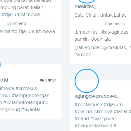
mpul bersama sahabat
mesirifas_
ampung barat, kalian
a
#djarumistimewa
Satu Cinta... untuk Lahat...
Comments
Comments
ermanto
Djarum istimewa
@mesirifas_
@alvagindas
aamiin...doain aja
@alvagindas
@mesirifas_ 
Ya robb
d.id
0
17
timewa
#kretekus
imur
#lampungtengah
agungdwiprabowo_
o
#kotametrolampung
#pestamusik
#djarum
ongkrong
#nyantai
#djarumistimewa
#lahat
#band
#biangindas
#biangindasband
#