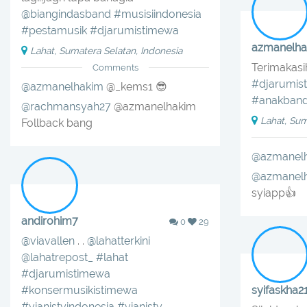
@biangindasband
#musisiindonesia
#pestamusik
#djarumistimewa
azmanelha
Lahat, Sumatera Selatan, Indonesia
Terimakasi
Comments
#djarumis
@azmanelhakim
@_kems1 😎
#anakban
@rachmansyah27
@azmanelhakim
Lahat, Sum
Follback bang
@azmanel
@azmanel
syiapp👍
andirohim7
0
29
@viavallen
. .
@lahatterkini
@lahatrepost_
#lahat
#djarumistimewa
#konsermusikistimewa
syifaskha2
#vianistyindonesia
#vianisty