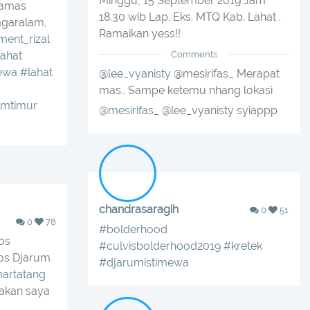
Minggu, 15 September 2019 Jam
gamas
18.30 wib Lap. Eks. MTQ Kab. Lahat .
agaralam,
Ramaikan yess!!
ment_rizal
ahat
Comments
ewa
#lahat
@lee_vyanisty
@mesirifas_ Merapat
mas.. Sampe ketemu nhang lokasi
imtimur
@mesirifas_
@lee_vyanisty syiappp
chandrasaragih
0
51
0
78
#bolderhood
os
#culvisbolderhood2019
#kretek
os Djarum
#djarumistimewa
artatang
akan saya