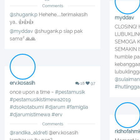
Comments
@shugank.p
Hehehe.....terimakasih
myddav
ya.. 👍👍👍
CLOSING!
@myddav
@shugank.p siap pak
LUBUKLING
sama² 🙏🙏
SEMOGA K
SEMAKIN I
humble p
kebanggaa
lubuklingg
@sulaiman
erv.kosasih
18
97
#hutlingg
once upon a time ~
#pestamusik
#pestamusikistimewa2019
#dsokotabumi
#djarum
#famiglia
#djarumistimewa
#erv
Comments
ridhofahm
@randika_aldreti
@erv.kosasih