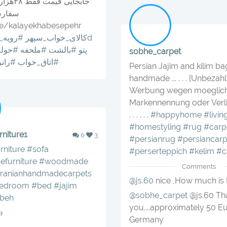
جابجایی ق
سفارش
me/kalayekhabesepehr
#3d
#کالای_خواب_سپهر
#رویه_
#پتو
#بالشت
#ملحفه
#حوله
sobhe_carpet
#اتاق_خواب
#رانر
Persian Jajim and kilim bags
handmade ... . . . [Unbezahl
Werbung wegen moeglic
Markennennung oder Verlink
. . . . . .
#happyhome
#livi
#homestyling
#rug
#carp
rniture1
0
3
#persianrug
#persiancarp
rniture
#sofa
#perserteppich
#kelim
#c
furniture
#woodmade
Comments
iranianhandmadecarpets
@js.60
nice ,How much is t
bedroom
#bed
#jajim
@sobhe_carpet
@js.60 Th
beh
you....approximately 50 Eu
a
Germany