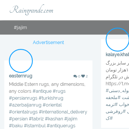
Raingrande.com
#jajim
Advertisement
kalaye.kha
 سایز بزرگ
۱۰۰×۴۸ در چند رنگ قیمت ۱۵هزار تومان
easternrug
در تلگرام
2
0
https://t.
Middle Estern rugs, any dimensions,
له_دستی
any colors
#antique
#rugs
شت
#ملحفه
#persianrugs
#turkishrug
خواب
#ترمه
#azerbaijanrug
#oriental
#روفرشی
#orientalrugs
#international_delivery
#ک
#persian
#tabriz
#kashan
#jajim
#baku
#istambul
#antiquerugs