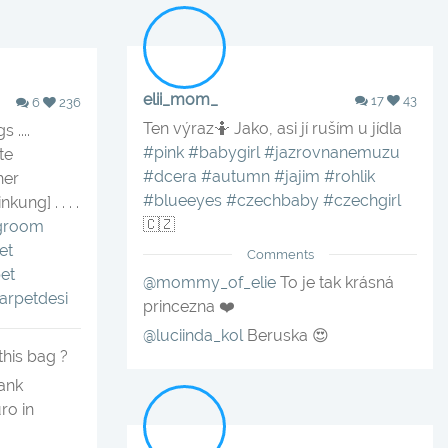
elii_mom_
17
43
6
236
Ten výraz🤷‍️‍️ Jako, asi jí ruším u jídla️
 ....
#pink
#babygirl
#jazrovnanemuzu
te
#dcera
#autumn
#jajim
#rohlik
her
#blueeyes
#czechbaby
#czechgirl
ung] . . . .
🇨🇿
ngroom
et
Comments
et
@mommy_of_elie
To je tak krásná
arpetdesi
princezna ❤️
@luciinda_kol
Beruska 😍
his bag ?
ank
ro in