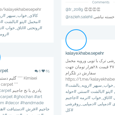
Comments
me/kalayekhabesepehr
@tr_2089
👏👏👏👏
#کالای_خواب_سپهر
#رو
خسته نباشی
@razieh.salehii
#مخمل
#پتو
#بالشت
#س
#روتختی
#اتاق_خواب
#تر
#روم
kalaye.khabe.sepehr
شی ترک با تویی ورویه مخمل
سایز ۳۶ و ۳۷ قیمت ۲۸هزار تومان جهت
rpet
6
65
سفارش در تلگرام
گلیم دستبافت کی
https://t.me/kalayekhab
arpet ***
ی_خواب_سپهر
#رویه_بالشت
پادری با نخ جاجیم
arpet
#پتو
#بالشت
#سنتی
#حوله
carpet
#ghochan
#art
#اتاق_خواب
#ترمه
#جاجیم
jim
#decor
#handmade
ی
#دمپایی
#دمپایی_روفرشی
#جاجیم
#فرش
#دستبافت
#هن
#کل