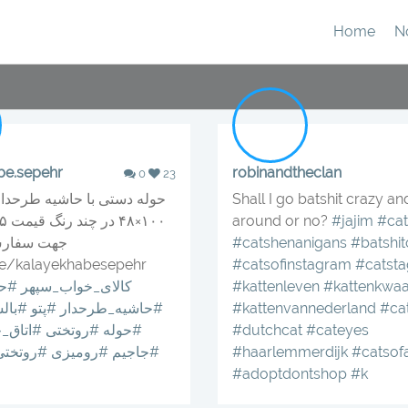
Home
N
be.sepehr
robinandtheclan
0
23
Shall I go batshit crazy an
حوله دستی با حاشیه طرحدار
around or no?
#jajim
#ca
#batshit
#catshenanigans
جهت سفارش 
me/kalayekhabesepehr
#catsofinstagram
#catst
#kattenkwa
#kattenleven
#کالای_خواب_سپهر
#حو
#ca
#kattenvannederland
#حاشیه_طرحدار
#پتو
#بال
#cateyes
#dutchcat
#حوله
#روتختی
#اتاق_
#catso
#haarlemmerdijk
#جاجیم
#رومیزی
#روتختی
#adoptdontshop
#k