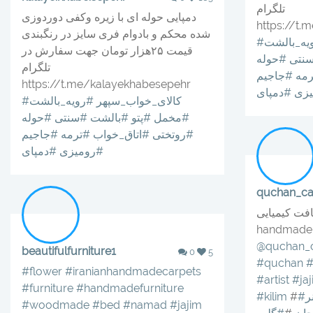
تلگرام
دمپایی حوله ای با زیره وکفی دوردوزی
https://t.
شده محکم و بادوام فری سایز در رنگبندی
یه_بالشت
قیمت ۲۵هزار تومان جهت سفارش در
نتی
#حوله
تلگرام
مه
#جاجیم
https://t.me/kalayekhabesepehr
یزی
#دمپای
#کالای_خواب_سپهر
#رویه_بالشت
#مخمل
#پتو
#بالشت
#سنتی
#حوله
#روتختی
#اتاق_خواب
#ترمه
#جاجیم
#رومیزی
#دمپای
quchan_ca
میایی **** Kimiaei
handmade c
@quchan_c
beautifulfurniture1
0
5
#quchan
#
#flower
#iranianhandmadecarpets
#artist
#ja
#furniture
#handmadefurniture
ر
#
#kilim
#woodmade
#bed
#namad
#jajim