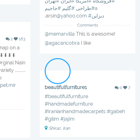
#فروشگاه
#امريكا
#ايران
#تهران
#جاجيمa
#طراحى
#گليم
#ديزاين
@yahoo.com
.arsin
Comments
@memarvilla
This is awesome!
2
163
@agacancobra
I like
 nap on a
 ⬇⬇⬇⬇
rginal Nain
ty ...........
p
pet.mir
beautifulfurniture1
0
7
#beautifulfurniture
#handmadefurniture
#iranianhandmadecarpets
#gabeh
#gilim
#jajim
Shiraz, Iran