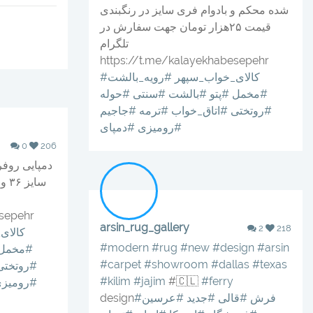
شده محکم و بادوام فری سایز در رنگبندی
قیمت ۲۵هزار تومان جهت سفارش در
تلگرام
https://t.me/kalayekhabesepehr
#کالای_خواب_سپهر
#رویه_بالشت
#مخمل
#پتو
#بالشت
#سنتی
#حوله
#روتختی
#اتاق_خواب
#ترمه
#جاجیم
#رومیزی
#دمپای
0
206
دمپایی روفر
esepehr
arsin_rug_gallery
2
218
#کالا
#modern
#rug
#new
#design
#arsin
#مخمل
#carpet
#showroom
#dallas
#texas
#روتختی
#kilim
#jajim
#🇨🇱
#ferry
#رومیز
#فرش
#قالى
#جديد
#عرسين
design