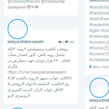
beautifulfu
@robinandtheclan
@meribasheji
dankjewel 😻🐾💙
#beutifulfu
#handmade
#bed
#na
#iranianh
#gilim
#so
#minimal
kalaye.khabe.sepehr
#ukraine

0
168
#france
🇫
روتختی تکنفره پرسپولیس،۲رویه، ۳تکه
#poland

شامل رویه بالش، کاور کشدار تشک،
#unitedki
لحاف ۲۴۰ هزار تومان جهت سفارش در
تلگرام
Beira, Mo
https://t.me/kalayekhabesepehr
#رویه_بالشت
#کالای_خواب_سپهر
#3d
#روتختی
#حوله
#ملحفه
#بالشت
#پتو
#پیروزی
#ترمه
#رانر
#اتاق_خواب
#رو
#رومیزی
kalaye.kha
روتختی تکنفره باب اسفنجی، ۲رویه، ۳تکه