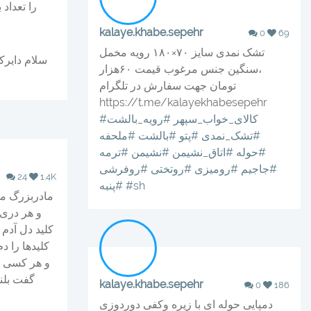
را تعداد
kalaye.khabe.sepehr
0
69
تشک نمدی سایز ۷۰×۱۸۰ رویه مخمل
،سنگین جنس مرغوب قیمت ۶۰هزار
تومان جهت سفارش در تلگرام
https://t.me/kalayekhabesepehr
#کالای_خواب_سپهر
#رویه_بالشت
#تشک_نمدی
#پتو
#بالشت
#ملحفه
#حوله
#اتاق_نشیمن
#نشیمن
#ترمه
#جاجیم
#رومیزی
#روتختی
#روفرشی
24
1.4K
#sh
#پنبه
مادربزرگ م
و هر دری 
کلید دل آدم
کلیدها را 
و هر کسی ی
گفت بلند
kalaye.khabe.sepehr
0
186
دمپایی حوله ای با زیره وکفی دوردوزی