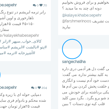
 بخواهیم و برای فروش بخوابیم
be.sepehr
0
70
دونه ای چند به ما میدید ؟
رانر ترمه ابریشم در تنوع رن
@kalaye.khabe.sepehr
ناهارخوری و اوپن آشپز
@farshmerinoos سلام دایرکت تشریف
۱۵۰×۴۵ 
بیارید
سفارش
me/kalayekhabesepehr
#کالای_خواب_سپهر
#رانر
#
#پتو
#بالشت
#ابریشم
#مناس
#آشپزخانه
#ترمه
#میز
sangechaliha
ی گفت دل هر آدمی دری داره
یه کلید بیشتر نداره. می گفت:
 دست خود آدم نیست و انگاری
دم خلقت پخش کردن بین آدم ها
be.sepehr
0
204
کی برداشته برای خودش. می
دمپایی حوله ای با زیره و
 شو برو بگرد... بگرد ببین کلید
شده محکم و بادوام فری سایز
قلب کیه توی دستات ؟ ببین
قیمت ۲۵هزار تومان