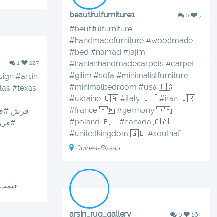
beautifulfurniture1
0
7
#beutifulfurniture
#handmadefurniture
#woodmade
#bed
#namad
#jajim
1
227
#iranianhandmadecarpets
#carpet
#gilim
#sofa
#minimalistfurniture
sign
#arsin
#minimalbedroom
#usa
🇺🇸
las
#texas
#ukraine
🇺🇦
#italy
🇮🇹
#iran
🇮🇷
#france
🇫🇷
#germany
🇩🇪
#فرش
#قا
#poland
🇵🇱
#canada
🇨🇦
#فرو
#unitedkingdom
🇬🇧
#southaf
Guinea-Bissau
قیمت 
arsin_rug_gallery
0
169