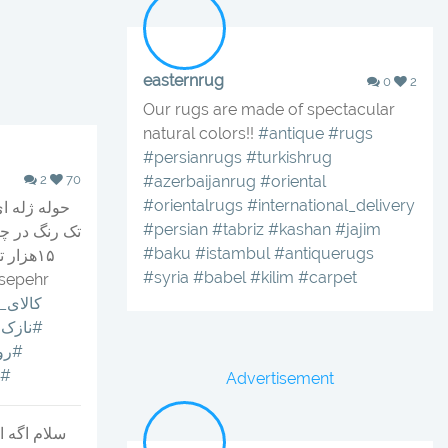
easternrug
0
2
Our rugs are made of spectacular
natural colors!!
#antique
#rugs
#persianrugs
#turkishrug
2
70
#azerbaijanrug
#oriental
#orientalrugs
#international_delivery
حوله ژله 
#persian
#tabriz
#kashan
#jajim
#baku
#istambul
#antiquerugs
۱۵هزار
#syria
#babel
#kilim
#carpet
esepehr
#کالای
#نازک
#رو
#ر
Advertisement