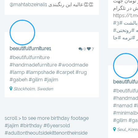
یمت فقط ۴۸هزار تومان جهت
عالیه این رنگبندی👏👏
@mahtabzeinali1
 در تلگرام
https://t.
بالشت
#روتختی
#ترمه
#جا
beautifulfurniture1
0
7
#beutifulfurniture
#handmadefurniture
#woodmade
#lamp
#lampshade
#carpet
#rug
#gabeh
#gilim
#jajim
beautifulfu
Stockholm, Sweden
#beutifulfu
#handmade
#namad
#
#minimal
scroll > to see more birthday footage
#gilim
#ga
#jajim #birthday #6yearsold
Seul_Kore
#adultontheoutsidekittenontheinside