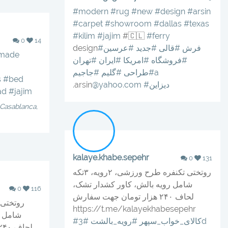
#modern
#rug
#new
#design
#arsin
#carpet
#showroom
#dallas
#texas
#kilim
#jajim
#🇨🇱
#ferry
0
14
#فرش
#قالى
#جديد
#عرسين
design
made
#فروشگاه
#امريكا
#ايران
#تهران
#جاجيمa
#طراحى
#گليم
s
#bed
#ديزاين
@yahoo.com
.arsin
ad
#jajim
Casablanca,
kalaye.khabe.sepehr
0
131
روتختی تکنفره طرح ورزشی، ۲رویه، ۳تکه
شامل رویه بالش، کاور کشدار تشک،
0
116
لحاف ۲۴۰ هزار تومان جهت سفارش
https://t.me/kalayekhabesepehr
شامل ر
#3d
#کالای_خواب_سپهر
#رویه_بالشت