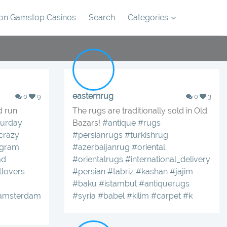
on Gamstop Casinos
Search
Categories
easternrug
0
9
0
3
d run
The rugs are traditionally sold in Old
turday
Bazars!
#antique
#rugs
crazy
#persianrugs
#turkishrug
agram
#azerbaijanrug
#oriental
ad
#orientalrugs
#international_delivery
tlovers
#persian
#tabriz
#kashan
#jajim
#baku
#istambul
#antiquerugs
famsterdam
#syria
#babel
#kilim
#carpet
#k