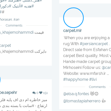
#هنر_دستی
#هنرمند
#قوچ
#هدیه
#آنتیک
#دکورا
#
#
orasan, Iran
Comments
carpet.mir
قیمت
_khajemohammdi
‌ When you are enjoying a
rug With
#persiancarpet
.
arpet
Direct sale from Esfahan O
@hgan_khajemohammdi
carpet Best quality, Most varie
Hande made carpet grou
Mirhoseini Follow us:
@car
Website: www.mfarsh.ir ...
#happyhome
#livi
Comments
be.sepehr
0
151
@elsa.q.fontes
😻😊
@tomastapiaherrero
👍
ارتفاع ۷۰سانت با بسته ب