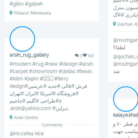
ان
#
#گلیم
#gilim
#gabeh
سیون_منزل
Finland, Minnesota
پادری
#
#گ
Gochan, Kh
@mozhgan
لطفا؟
arsin_rug_gallery
3
152
@quchan_c
moz دایرکت
#arsin
#design
#new
#rug
#modern
شد
#texas
#dallas
#showroom
#carpet
#kilim
#jajim
#🇨🇱
#ferry
#فرش
#قالى
#جديد
#عرسين
design
#فروشگاه
#امريكا
#ايران
#تهران
#جاجيمa
#طراحى
#گليم
#ديزاين
@yahoo.com
.arsin
kalaye.kha
Avan Centre
میز خاطره ام دی اف پایه فلزی قطر ۶۰ و
Comments
ندی مناسب جهت
@ins.cafe4
nice