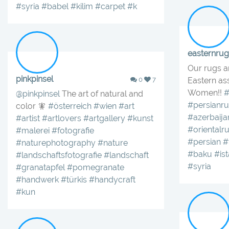
#syria
#babel
#kilim
#carpet
#k
easternrug
Our rugs a
pinkpinsel
0
7
Eastern as
Women!!
#
@pinkpinsel
The art of natural and
#persianr
color 🧚‍️
#österreich
#wien
#art
#azerbaija
#artist
#artlovers
#artgallery
#kunst
#orientalr
#malerei
#fotografie
#persian
#
#naturephotography
#nature
#baku
#is
#landschaftsfotografie
#landschaft
#syria
#granatapfel
#pomegranate
#handwerk
#türkis
#handycraft
#kun