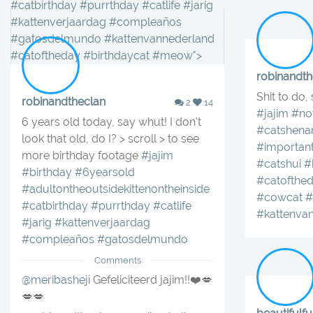
#catbirthday #purrthday #catlife #jarig
#kattenverjaardag #compleaños
#gatosdelmundo #kattenvannederland
#catoftheday #birthdaycat #meow">
robinandth
Shit to do, 
robinandtheclan
2
14
#jajim
#no
6 years old today, say whut! I don't
#catshena
look that old, do I? > scroll > to see
#importan
more birthday footage
#jajim
#catshui
#
#birthday
#6yearsold
#catofthe
#adultontheoutsidekittenontheinside
#cowcat
#
#catbirthday
#purrthday
#catlife
#kattenva
#jarig
#kattenverjaardag
#compleaños
#gatosdelmundo
Comments
@meribasheji
Gefeliciteerd jajim!!❤️💋
💋💋