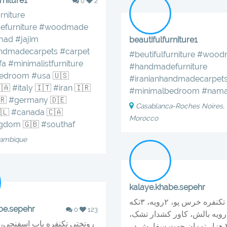
rniture1
0
2
rniture
furniture
#woodmade
mad
#jajim
beautifulfurniture1
andmadecarpets
#carpet
#beutifulfurniture
#wood
fa
#minimalistfurniture
#handmadefurniture
bedroom
#usa
🇺🇸
#iranianhandmadecarpet
🇦
#italy
🇮🇹
#iran
🇮🇷
#minimalbedroom
#nam
🇷
#germany
🇩🇪
Casablanca-Roches Noires, 
🇱
#canada
🇨🇦
Morocco
ngdom
🇬🇧
#southaf
zambique
kalaye.khabe.sepehr
روتختی تکنفره خرس پو، ۲رویه، ۳تکه
be.sepehr
0
123
شامل رویه بالش، کاور کشدا
لحاف ۲۴۰ هزار تومان جهت سفارش در