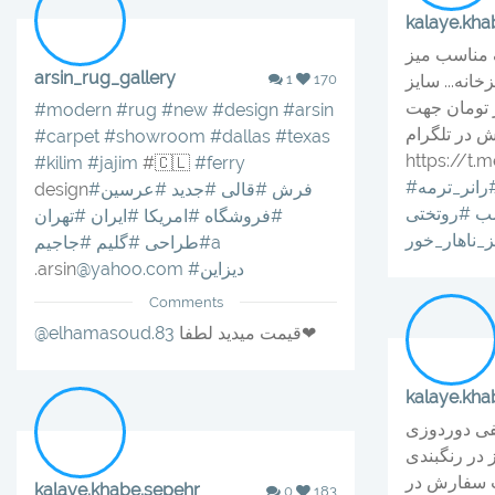
kalaye.kha
گ مناسب میز
arsin_rug_gallery
خانه... سایز
170
1
قیمت ۶۵هزار تومان جهت
#modern
#rug
#new
#design
#arsin
 در تلگرام
#carpet
#showroom
#dallas
#texas
https://t.
#kilim
#jajim
#🇨🇱
#ferry
رانر_ترمه
#فرش
#قالى
#جديد
#عرسين
design
ب
#روتختی
#فروشگاه
#امريكا
#ايران
#تهران
_ناهار_خور
#جاجيمa
#طراحى
#گليم
#ديزاين
@yahoo.com
.arsin
Comments
قیمت میدید لطفا❤
@elhamasoud.83
kalaye.kha
کفی دوردوزی
 در رنگبندی
 جهت سفارش در
kalaye.khabe.sepehr
0
183