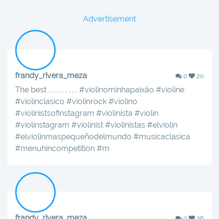
Advertisement
frandy_rivera_meza
0
20
The best . . . . . . . . .
#violinominhapaixão
#violine
#violinclasico
#violinrock
#violino
#violinistsofinstagram
#violinista
#violin
#violinstagram
#violinist
#violinistas
#elviolin
#elviolinmaspequeñodelmundo
#musicaclasica
#menuhincompetition
#m
frandy_rivera_meza
0
36