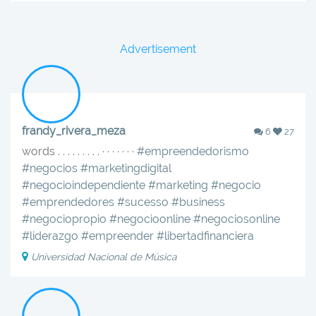
Advertisement
frandy_rivera_meza
6
27
words . . . . . . . . . · · · · · · ·
#empreendedorismo
#negocios
#marketingdigital
#negocioindependiente
#marketing
#negocio
#emprendedores
#sucesso
#business
#negociopropio
#negocioonline
#negociosonline
#liderazgo
#empreender
#libertadfinanciera
Universidad Nacional de Música