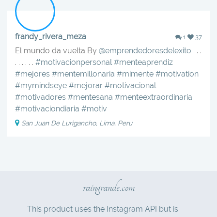
frandy_rivera_meza
1
37
El mundo da vuelta By
@emprendedoresdelexito
. . .
. . . . . .
#motivacionpersonal
#menteaprendiz
#mejores
#mentemillonaria
#mimente
#motivation
#mymindseye
#mejorar
#motivacional
#motivadores
#mentesana
#menteextraordinaria
#motivaciondiaria
#motiv
San Juan De Lurigancho, Lima, Peru
raingrande.com
This product uses the Instagram API but is