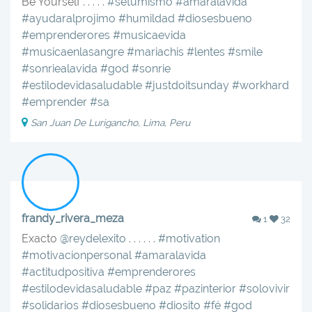
Be Yourself . . . . .
#setumismo
#amaralavida
#ayudaralprojimo
#humildad
#diosesbueno
#emprenderores
#musicaevida
#musicaenlasangre
#mariachis
#lentes
#smile
#sonriealavida
#god
#sonrie
#estilodevidasaludable
#justdoitsunday
#workhard
#emprender
#sa
San Juan De Lurigancho, Lima, Peru
frandy_rivera_meza
1
32
Exacto
@reydelexito
. . . . . .
#motivation
#motivacionpersonal
#amaralavida
#actitudpositiva
#emprenderores
#estilodevidasaludable
#paz
#pazinterior
#solovivir
#solidarios
#diosesbueno
#diosito
#fé
#god