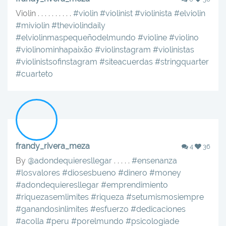
Violin . . . . . . . . . .
#violin
#violinist
#violinista
#elviolin
#miviolin
#theviolindaily
#elviolinmaspequeñodelmundo
#violine
#violino
#violinominhapaixão
#violinstagram
#violinistas
#violinistsofinstagram
#siteacuerdas
#stringquarter
#cuarteto
frandy_rivera_meza
4
36
By
@adondequieresllegar
. . . . .
#ensenanza
#losvalores
#diosesbueno
#dinero
#money
#adondequieresllegar
#emprendimiento
#riquezasemlimites
#riqueza
#setumismosiempre
#ganandosinlimites
#esfuerzo
#dedicaciones
#acolla
#peru
#porelmundo
#psicologiade