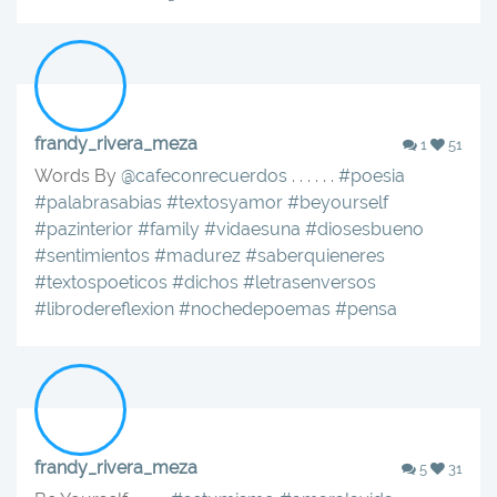
frandy_rivera_meza
1
51
Words By
@cafeconrecuerdos
. . . . . .
#poesia
#palabrasabias
#textosyamor
#beyourself
#pazinterior
#family
#vidaesuna
#diosesbueno
#sentimientos
#madurez
#saberquieneres
#textospoeticos
#dichos
#letrasenversos
#librodereflexion
#nochedepoemas
#pensa
frandy_rivera_meza
5
31