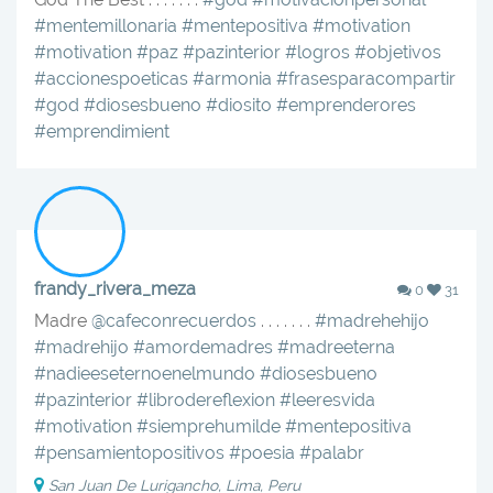
#mentemillonaria
#mentepositiva
#motivation
#motivation
#paz
#pazinterior
#logros
#objetivos
#accionespoeticas
#armonia
#frasesparacompartir
#god
#diosesbueno
#diosito
#emprenderores
#emprendimient
frandy_rivera_meza
0
31
Madre
@cafeconrecuerdos
. . . . . . .
#madrehehijo
#madrehijo
#amordemadres
#madreeterna
#nadieeseternoenelmundo
#diosesbueno
#pazinterior
#librodereflexion
#leeresvida
#motivation
#siemprehumilde
#mentepositiva
#pensamientopositivos
#poesia
#palabr
San Juan De Lurigancho, Lima, Peru