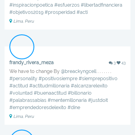
#inspiracionpoetica
#esfuerzos
#libertadfinanciera
#objetivos2019
#prosperidad
#acti
Lima, Peru
frandy_rivera_meza
3
43
We have to change By
@breackyngcell
. . . . . . .
#personality
#positivosiempre
#siemprepositivo
#actitud
#actitudmillonaria
#alcanzarelexito
#voluntad
#buenaactitud
#billonario
#palabrassabias
#mentemillonaria
#justdoit
#emprendedoresdelexito
#dine
Lima, Peru