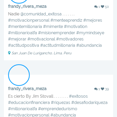
frandy_rivera_meza
1
50
Nadie
@comunidad_exitosa
. . . . . . .
#motivacionpersonal
#menteaprendiz
#mejores
#mentemillonaria
#mimente
#motivation
#millonarioalfa
#misionemprender
#mymindseye
#mejorar
#motivacional
#motivadores
#actitudpositiva
#actitudmillonaria
#abundancia
San Juan De Lurigancho, Lima, Peru
frandy_rivera_meza
1
39
Es cierto By Jim Stovall . . . . . . . .
#exitosos
#educacionfinanciera
#riquezas
#desafiodariqueza
#millonarioalfa
#emprendedurismo
#motivacionpersonal
#abundancia