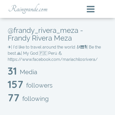
Raingrande.com
@frandy_rivera_meza -
Frandy Rivera Meza
✈| I'd like to travel around the world 🎻🎹🎙| Be the
best 🙏| My God 🇵🇪 Perú 💪
https://www.facebook.com/mariachilosrivera/
31
Media
157
followers
77
following