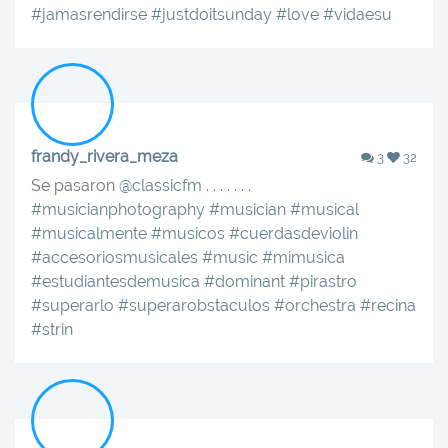
#jamasrendirse
#justdoitsunday
#love
#vidaesu
frandy_rivera_meza
3
32
Se pasaron
@classicfm
. . . . . . .
#musicianphotography
#musician
#musical
#musicalmente
#musicos
#cuerdasdeviolin
#accesoriosmusicales
#music
#mimusica
#estudiantesdemusica
#dominant
#pirastro
#superarlo
#superarobstaculos
#orchestra
#recina
#strin