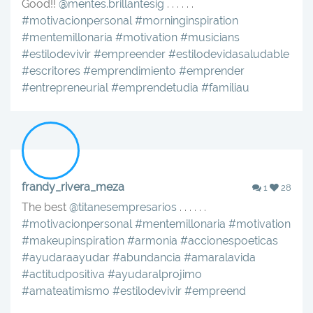
Good!!
@mentes.brillantesig
. . . . . .
#motivacionpersonal
#morninginspiration
#mentemillonaria
#motivation
#musicians
#estilodevivir
#empreender
#estilodevidasaludable
#escritores
#emprendimiento
#emprender
#entrepreneurial
#emprendetudia
#familiau
frandy_rivera_meza
1
28
The best
@titanesempresarios
. . . . . .
#motivacionpersonal
#mentemillonaria
#motivation
#makeupinspiration
#armonia
#accionespoeticas
#ayudaraayudar
#abundancia
#amaralavida
#actitudpositiva
#ayudaralprojimo
#amateatimismo
#estilodevivir
#empreend