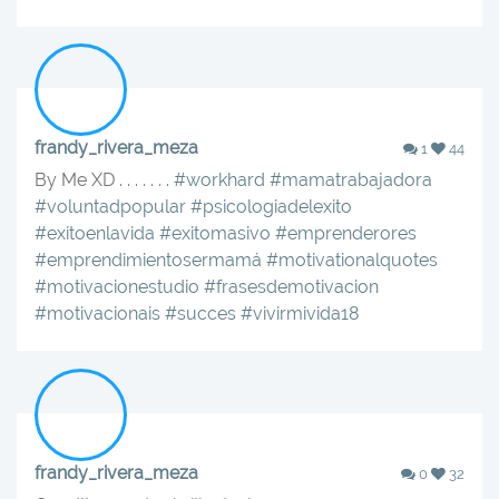
frandy_rivera_meza
1
44
By Me XD . . . . . . .
#workhard
#mamatrabajadora
#voluntadpopular
#psicologiadelexito
#exitoenlavida
#exitomasivo
#emprenderores
#emprendimientosermamá
#motivationalquotes
#motivacionestudio
#frasesdemotivacion
#motivacionais
#succes
#vivirmivida18
frandy_rivera_meza
0
32