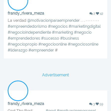
frandy_rivera_meza
2
42
La verdad
@motivacionparaemprender
. . . · · · · · · · ·
#empreendedorismo
#negocios
#marketingdigital
#negocioindependiente
#marketing
#negocio
#emprendedores
#sucesso
#business
#negociopropio
#negocioonline
#negociosonline
#liderazgo
#empreender
#
Advertisement
frandy_rivera_meza
3
59
God The Best . . . . . . .
#god
#motivacionpersonal