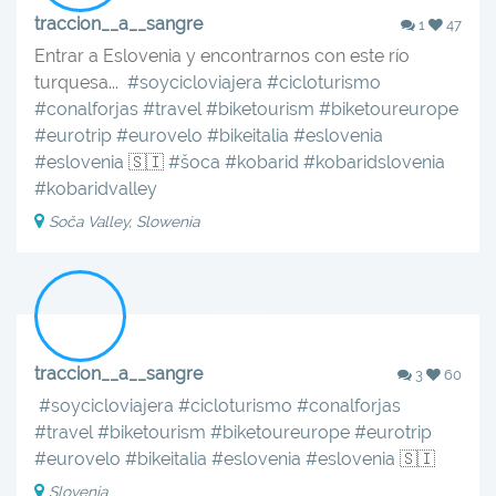
traccion__a__sangre
1
47
Entrar a Eslovenia y encontrarnos con este río
turquesa... ‍️‍️
#soycicloviajera
#cicloturismo
#conalforjas
#travel
#biketourism
#biketoureurope
#eurotrip
#eurovelo
#bikeitalia
#eslovenia
#eslovenia
🇸🇮
#šoca
#kobarid
#kobaridslovenia
#kobaridvalley
Soča Valley, Slowenia
traccion__a__sangre
3
60
‍️‍️
#soycicloviajera
#cicloturismo
#conalforjas
#travel
#biketourism
#biketoureurope
#eurotrip
#eurovelo
#bikeitalia
#eslovenia
#eslovenia
🇸🇮
Slovenia