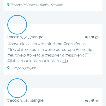
Planina Pri Rakeku, Bohinj, Slovenia
traccion__a__sangre
2
59
‍️‍️
#soycicloviajera
#cicloturismo
#conalforjas
#travel
#biketourism
#biketoureurope
#eurotrip
#eurovelo
#bikeitalia
#eslovenia
#eslovenia
🇸🇮
#ljubljana
#liubliana
#liubliana
🇸🇮
Europe/Ljubljana
traccion__a__sangre
2
38