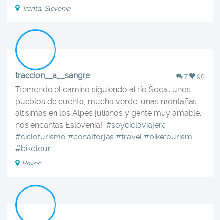
Trenta, Slovenia
traccion__a__sangre
7
90
Tremendo el camino siguiendo al río Šoca.. unos
pueblos de cuento, mucho verde, unas montañas
altísimas en los Alpes julianos y gente muy amable..
nos encantas Eslovenia! ‍️‍️
#soycicloviajera
#cicloturismo
#conalforjas
#travel
#biketourism
#biketour
Bovec