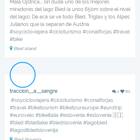
Mala Ojstrica... sin duda uno de los mejores
miradores del lago Bled (a unos 650m sobre el nivel
del lago). De acá se ve todo Bled, Triglav y los Alpes
Julianos que la separan de Austria. ‍️‍️
#soycicloviajera
#cicloturismo
#conalforjas
#travel
#bike
Bled Island
traccion__a__sangre
2
80
‍️‍️
#soycicloviajera
#cicloturismo
#conalforjas
#travel
#biketourism
#biketoureurope
#eurotrip
#eurovelo
#bikeitalia
#eslovenia
#eslovenia
🇸🇮
#bled
#bledlake
#bledslovenia
#lagobled
#lagodibledslovenija
Bled Slovenia