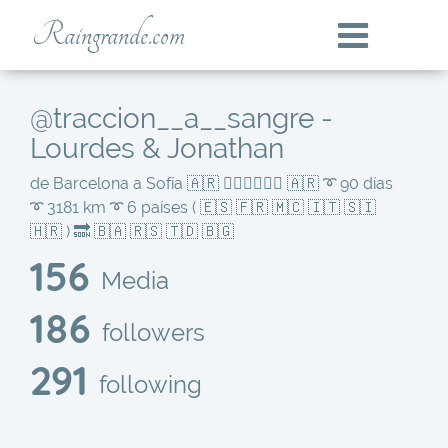
Raingrande.com
@traccion__a__sangre -
Lourdes & Jonathan
de Barcelona a Sofía 🇦🇷 🚴🏽‍♀️🚴🏼‍♂️ 🇦🇷 ➰ 90 días
➰ 3181 km ➰ 6 países ( 🇪🇸 🇫🇷 🇲🇨 🇮🇹 🇸🇮
🇭🇷 ) 🔜 🇧🇦 🇷🇸 🇹🇩 🇧🇬
156
Media
186
followers
291
following