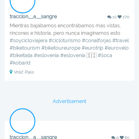
traccion__a__sangre
10
270
Mientras bajábamos encontrábamos más vistas,
rincones e historia, pero nunca imaginamos esto ‍️‍️
#soycicloviajera
#cicloturismo
#conalforjas
#travel
#biketourism
#biketoureurope
#eurotrip
#eurovelo
#bikeitalia
#eslovenia
#eslovenia
🇸🇮
#šoca
#kobarid
Vršič Pass
Advertisement
traccion__a__sangre
9
65