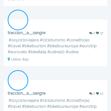
traccion__a__sangre
0
37
‍️‍️
#soycicloviajera
#cicloturismo
#conalforjas
#travel
#biketourism
#biketoureurope
#eurotrip
#eurovelo
#bikeitalia
#udine20
#udine
Udine, Italy
traccion__a__sangre
0
10
‍️‍️
#soycicloviajera
#cicloturismo
#conalforjas
#travel
#biketourism
#biketoureurope
#eurotrip