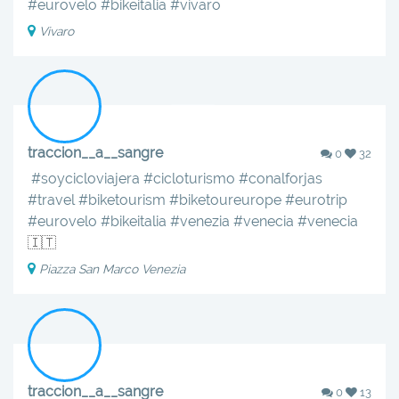
#eurovelo
#bikeitalia
#vivaro
Vivaro
traccion__a__sangre
0
32
‍️‍️
#soycicloviajera
#cicloturismo
#conalforjas
#travel
#biketourism
#biketoureurope
#eurotrip
#eurovelo
#bikeitalia
#venezia
#venecia
#venecia
🇮🇹
Piazza San Marco Venezia
traccion__a__sangre
0
13