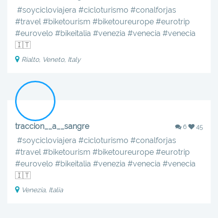
‍️‍️
#soycicloviajera
#cicloturismo
#conalforjas
#travel
#biketourism
#biketoureurope
#eurotrip
#eurovelo
#bikeitalia
#venezia
#venecia
#venecia
🇮🇹
Rialto, Veneto, Italy
traccion__a__sangre
6
45
‍️‍️
#soycicloviajera
#cicloturismo
#conalforjas
#travel
#biketourism
#biketoureurope
#eurotrip
#eurovelo
#bikeitalia
#venezia
#venecia
#venecia
🇮🇹
Venezia, Italia