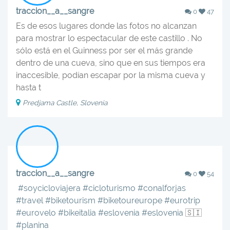
traccion__a__sangre
0
47
Es de esos lugares donde las fotos no alcanzan
para mostrar lo espectacular de este castillo . No
sólo está en el Guinness por ser el más grande
dentro de una cueva, sino que en sus tiempos era
inaccesible, podían escapar por la misma cueva y
hasta t
Predjama Castle, Slovenia
traccion__a__sangre
0
54
‍️‍️
#soycicloviajera
#cicloturismo
#conalforjas
#travel
#biketourism
#biketoureurope
#eurotrip
#eurovelo
#bikeitalia
#eslovenia
#eslovenia
🇸🇮
#planina