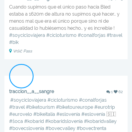
Cuando supimos que el único paso hacia Bled
estaba a 1620m de altura no supimos qué hacer.. y
menos mal que era el único porque sino ni de
casualidad lo hubiésemos hecho.. y es increíble ! ‍️‍️
#soycicloviajera
#cicloturismo
#conalforjas
#travel
#bik
Vršič Pass
traccion__a__sangre
1
62
‍️‍️
#soycicloviajera
#cicloturismo
#conalforjas
#travel
#biketourism
#biketoureurope
#eurotrip
#eurovelo
#bikeitalia
#eslovenia
#eslovenia
🇸🇮
#šoca
#kobarid
#kobaridslovenia
#kobaridvalley
#bovecslovenia
#bovecvalley
#bovectrenta